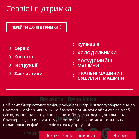
Сервіс і підтримка
ПЕРЕЙТИ ДО ПІДТРИМКИ
Кулінарія
Сервіс
ХОЛОДИЛЬНИКИ
Контакт
ПОСУДОМИЙНІ
Інструкції
МАШИНИ
ПРАЛЬНІ МАШИНИ І
Запчастини
СУШИЛЬНІ МАШИНИ
Продукти
Група Amica
Політика конфіденційності
Карта сайту
Веб-сайт використовує файли cookie для надання послуг відповідно до
Політики Cookies. Якщо Ви не бажаєте приймати файли cookie з веб-
сайту, змініть налаштування вашого браузера. Функціональність
Hansa 2017
браузерів відрізняється, тому перегляньте, як Ви можете змінити
налаштування файлів cookie у своєму браузері.
Стежити за нами на:
Політика конфіденційності
Я згоден