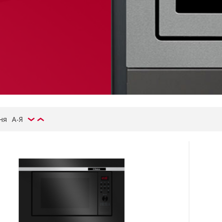
ня
А-Я