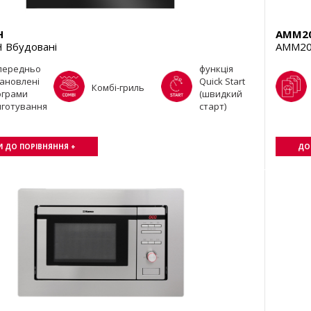
H
AMM2
 Вбудовані
AMM20
передньо
функція
ановлені
Quick Start
Комбі-гриль
ограми
(швидкий
иготування
старт)
 ДО ПОРІВНЯННЯ +
ДО