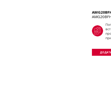
AMG20BF
AMG20BFH
По
вст
пр
пр
ДОДАТИ