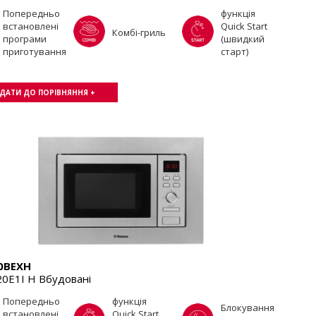
Попередньо
функція
встановлені
Quick Start
Комбі-гриль
програми
(швидкий
приготування
старт)
ДАТИ ДО ПОРІВНЯННЯ +
0BEXH
0E1I H Вбудовані
Попередньо
функція
Блокування
встановлені
Quick Start