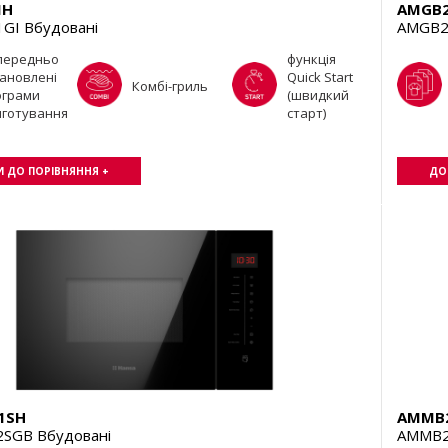
IH
AMGB2
GI Вбудовані
AMGB2
передньо
функція
ановлені
Quick Start
Комбі-гриль
ограми
(швидкий
иготування
старт)
 ДО ПОРІВНЯННЯ +
ДО
1SH
AMMB
SGB Вбудовані
AMMB2