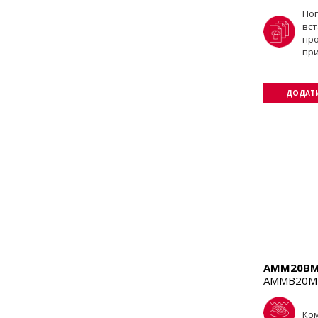
По
вст
пр
пр
ДОДАТИ
AMM20B
AMMB20M1
Ком