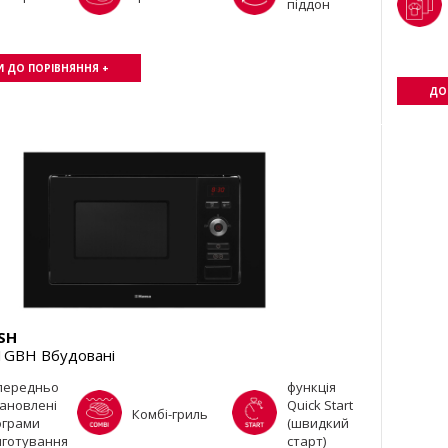
піддон
 ДО ПОРІВНЯННЯ +
ДО
SH
GBH Вбудовані
передньо
функція
ановлені
Quick Start
Комбі-гриль
ограми
(швидкий
иготування
старт)