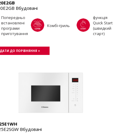
0E2GB
0E2GB Вбудовані
Попередньо
функція
встановлені
Quick Start
Комбі-гриль
програми
(швидкий
приготування
старт)
ДАТИ ДО ПОРІВНЯННЯ +
25E1WH
5E2SGW Вбудовані