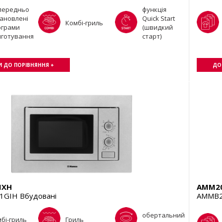
передньо
функція
ановлені
Quick Start
Комбі-гриль
ограми
(швидкий
иготування
старт)
 ДО ПОРІВНЯННЯ +
ДО
MXH
AMM2
GIH Вбудовані
AMMB2
обертальний
бі-гриль
Гриль