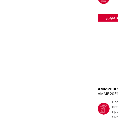
ДОДАТИ
AMM20BE
AMMB20E1
По
вст
пр
пр