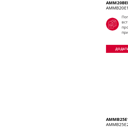
AMM20BE
AMMB20E1
По
вст
пр
пр
ДОДАТИ
AMMB25E
AMMB25E2