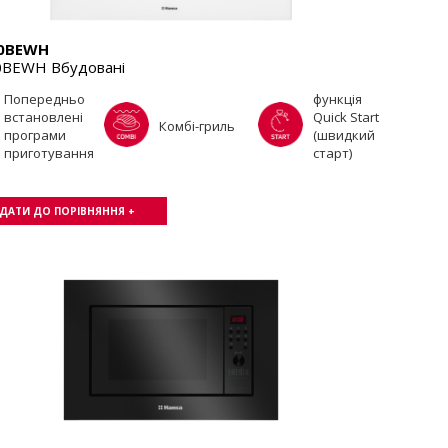
0BEWH
BEWH Вбудовані
Попередньо
функція
встановлені
Quick Start
Комбі-гриль
програми
(швидкий
приготування
старт)
ДАТИ ДО ПОРІВНЯННЯ +